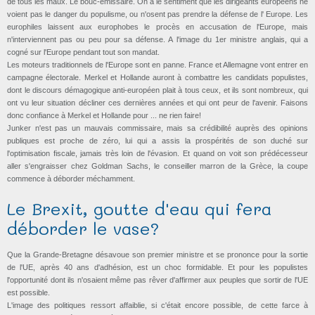
de tous les maux. Le bouc-émissaire. On a le sentiment que les dirigeants européens ne
voient pas le danger du populisme, ou n'osent pas prendre la défense de l' Europe. Les
europhiles laissent aux europhobes le procès en accusation de l'Europe, mais
n'interviennent pas ou peu pour sa défense. A l'image du 1er ministre anglais, qui a
cogné sur l'Europe pendant tout son mandat.
Les moteurs traditionnels de l'Europe sont en panne. France et Allemagne vont entrer en
campagne électorale. Merkel et Hollande auront à combattre les candidats populistes,
dont le discours démagogique anti-européen plait à tous ceux, et ils sont nombreux, qui
ont vu leur situation décliner ces dernières années et qui ont peur de l'avenir. Faisons
donc confiance à Merkel et Hollande pour ... ne rien faire!
Junker n'est pas un mauvais commissaire, mais sa crédibilité auprès des opinions
publiques est proche de zéro, lui qui a assis la prospérités de son duché sur
l'optimisation fiscale, jamais très loin de l'évasion. Et quand on voit son prédécesseur
aller s'engraisser chez Goldman Sachs, le conseiller marron de la Grèce, la coupe
commence à déborder méchamment.
Le Brexit, goutte d'eau qui fera
déborder le vase?
Que la Grande-Bretagne désavoue son premier ministre et se prononce pour la sortie
de l'UE, après 40 ans d'adhésion, est un choc formidable. Et pour les populistes
l'opportunité dont ils n'osaient même pas rêver d'affirmer aux peuples que sortir de l'UE
est possible.
L'image des politiques ressort affaiblie, si c'était encore possible, de cette farce à