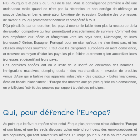
PIB. Pourquoi 3 et pas 2 ou 5, nul ne le sait. Mais la conséquence première a été une
croissance molle, quand ce n'est pas la récession, et son cortège de chômage et
pouvoir d'achat en berne, générateur lui-même de récession. Contraire des promesses
de l'avant-euro, qui promettaient bonheur et prospérité à tous.
Déjà pénalisés par un euro fort, les pays à économie faible n'ont plus la ressource de la
dévaluation compétitive qui leur permettaient précédemment de survivre. Comment dès
lors empêcher leur déclin et l'émigration vers les pays forts, l'Allemagne, de leurs
jeunesses? Grèce, Espagne, Portugal, pour ne citer qu'eux, ne s'en tirent pas, et les
classes moyennes souffrent. Il faut que les dirrigeants européens en aient conscience,
et trouvent un moyen d'aider les pays les plus faibles autrement qu'en accueillant leurs
jeunesses et désertifiant leurs pays.
Ces dernières années ont vu la limite de la liberté de circulation des hommes -
immigrations massives, dumping social - des marchandises - invasion de produits
venus d'Asie qui a balayé nos appareils industriels - des capitaux - bulles financières,
évasion fiscale, blanchiment. L'Europe doit montrer aux peuples qu'elle en a conscience,
en privilégiant l'ntérêt des peuples par rapport à celui des principes.
Qui, pour défendre l'Europe?
Au point que le rêve européen s'est enfui. Et que plus personne n'ose défendre l'Europe
et son bilan, et que les seuls discours qu'on entend sont ceux des euro-sceptiques et
des populistes, qui sont souvent les mêmes. L'Europe pour eux est la source exclusive