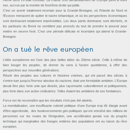
même sens s'il était consulté. La crainte d'un démantèlement de l'Europe pend à notre
nez, accrue par la montée de l'extrême droite qui jubile.
C'est un avenir totalement incertain pour la Grande-Bretagne, où l'Irlande du Nord et
l'Ecosse menacent de quitter le navire britannique, et où les perspectives économiques
sont dorénavant totalement imprévisibles. Les deux partis dominants sont déchirés, et
les partisans du Brexit ne semblent pas pressés du tout de prendre le pouvoir pour
mettre en oeuvre l'exit. C'est une période délicate et incertaine qui attend la Grande-
Bretagne.
On a tué le rêve européen
L'idée européenne est l'une des plus belles idées du 20ème siècle. Celle à même de
faire bouger les peuples, de donner du sens à l'action quotidienne, à offrir des
perspectives aux nouvelles générations.
Réunir des peuples aux cultures et histoires voisines, qui ont passé des siècles à
s'entre-tuer jusqu'a l'horreur absolue du nazisme, était une formidable ambition. L'Europe
devait être plus forte unie que divisée, plus rayonnante culturellement et politiquement,
plus forte dans son action civilisatrice. Telles étaient les ambitions de ses fondateurs.
Force est de reconnaître que les résultats n'ont pas été atteints.
La mondialisation, une insuffisante volonté politique d'une Europe trop tôt élargie avant
d'être approfondie, des bouleversements géo-politiques qui ont entraîné des millions de
personnes sur les routes de l'émigration, une accélération jamais vue du progrès
technique qui marginalise des franges entières des populations ont eu raison du rêve
européen.