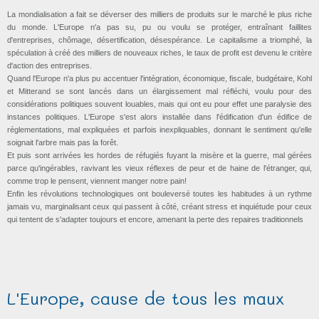
La mondialisation a fait se déverser des milliers de produits sur le marché le plus riche
du monde. L'Europe n'a pas su, pu ou voulu se protéger, entraînant faillites
d'entreprises, chômage, désertification, désespérance. Le capitalisme a triomphé, la
spéculation à créé des milliers de nouveaux riches, le taux de profit est devenu le critère
d'action des entreprises.
Quand l'Europe n'a plus pu accentuer l'intégration, économique, fiscale, budgétaire, Kohl
et Mitterand se sont lancés dans un élargissement mal réfléchi, voulu pour des
considérations politiques souvent louables, mais qui ont eu pour effet une paralysie des
instances politiques. L'Europe s'est alors installée dans l'édification d'un édifice de
réglementations, mal expliquées et parfois inexpliquables, donnant le sentiment qu'elle
soignait l'arbre mais pas la forêt.
Et puis sont arrivées les hordes de réfugiés fuyant la misère et la guerre, mal gérées
parce qu'ingérables, ravivant les vieux réflexes de peur et de haine de l'étranger, qui,
comme trop le pensent, viennent manger notre pain!
Enfin les révolutions technologiques ont bouleversé toutes les habitudes à un rythme
jamais vu, marginalisant ceux qui passent à côté, créant stress et inquiétude pour ceux
qui tentent de s'adapter toujours et encore, amenant la perte des repaires traditionnels
L'Europe, cause de tous les maux