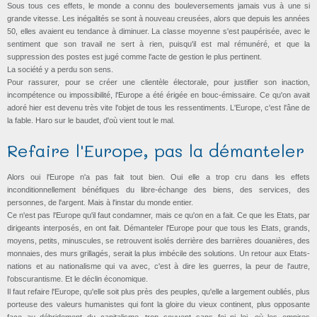
Sous tous ces effets, le monde a connu des bouleversements jamais vus à une si
grande vitesse. Les inégalités se sont à nouveau creusées, alors que depuis les années
50, elles avaient eu tendance à diminuer. La classe moyenne s'est paupérisée, avec le
sentiment que son travail ne sert à rien, puisqu'il est mal rémunéré, et que la
suppression des postes est jugé comme l'acte de gestion le plus pertinent.
La société y a perdu son sens.
Pour rassurer, pour se créer une clientèle électorale, pour justifier son inaction,
incompétence ou impossibilité, l'Europe a été érigée en bouc-émissaire. Ce qu'on avait
adoré hier est devenu très vite l'objet de tous les ressentiments. L'Europe, c'est l'âne de
la fable. Haro sur le baudet, d'où vient tout le mal.
Refaire l'Europe, pas la démanteler
Alors oui l'Europe n'a pas fait tout bien. Oui elle a trop cru dans les effets
inconditionnellement bénéfiques du libre-échange des biens, des services, des
personnes, de l'argent. Mais à l'instar du monde entier.
Ce n'est pas l'Europe qu'il faut condamner, mais ce qu'on en a fait. Ce que les Etats, par
dirigeants interposés, en ont fait. Démanteler l'Europe pour que tous les Etats, grands,
moyens, petits, minuscules, se retrouvent isolés derrière des barrières douanières, des
monnaies, des murs grillagés, serait la plus imbécile des solutions. Un retour aux Etats-
nations et au nationalisme qui va avec, c'est à dire les guerres, la peur de l'autre,
l'obscurantisme. Et le déclin économique.
Il faut refaire l'Europe, qu'elle soit plus près des peuples, qu'elle a largement oubliés, plus
porteuse des valeurs humanistes qui font la gloire du vieux continent, plus opposante