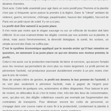
dizaines d'années.
Dont acte. Cette belle unanimité pour agir dans un sens positif pour l'homme et la planète
n'est pas si fréquente qu'on puisse la prendre à la légère. Dans le "climat" ambiant de
violence, guerre, terrorisme, chômage, paupérisation, hausse des inégalités, l'accord de
Paris est un petit rayon de soleil. Il y en a si peu.
Le profit doit être ramené à sa juste place
.
Il n'en reste pas moins que le slogan sauvage vu sur un véhicule de location doit faire
réfléchir. Si on veut vraiment limiter les dégâts commis par nos activités sur la planète, le
climat, mais aussi l'environnement, la diversité biologique, la santé, les océans, un
simple accord des Etats ne suffira pas.
C'est le système économique appliqué par le monde entier qu'il faut remettre en
question, en ramenant à sa juste place ce qui est devenu son moteur premier, le
profit.
Celui-ci est assis sur la production marchande de biens et services, qui assure l'emploi
avec les revenus qui permettent de vivre plus ou moins largement. Le profit permet de
pérenniser l'activité, nul producteur pouvant durablement vendre à un prix moins cher
que le prix de revient.
Mais de simple critère de gestion, l
e profit est devenu le but premier de l'activité.
Il
ne sert plus seulement à péreniser l'activité, mais à gagner de l'argent pour
l'enrichissement de quelques uns, actionnaires et élites dirigeantes. Pour baisser le prix
de revient, on délocalise là où c'est le moins cher, très loin des lieux de consommation,
avec, qui plus est, des dégâts collatéraux causés par exemple par l'augmentation des
contraintes de transports. Pour diminuer encore les coûts de personnel, on
s'engage dans une course vaine et sans fin à la productivité, condamnant la planète à
produire toujours plus pour des emplois toujours moins nombreux.