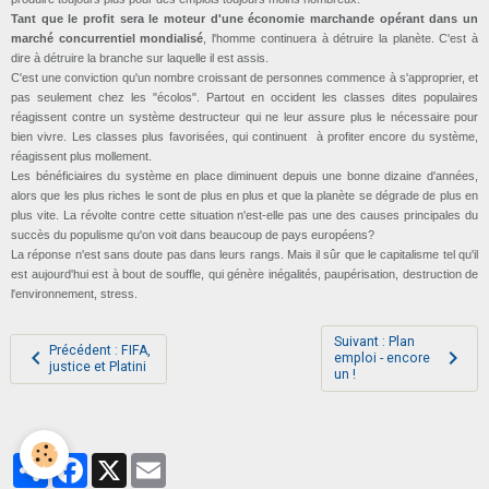
Tant que le profit sera le moteur d'une économie marchande opérant dans un
marché concurrentiel mondialisé
, l'homme continuera à détruire la planète. C'est à
dire à détruire la branche sur laquelle il est assis.
C'est une conviction qu'un nombre croissant de personnes commence à s'approprier, et
pas seulement chez les "écolos". Partout en occident les classes dites populaires
réagissent contre un système destructeur qui ne leur assure plus le nécessaire pour
bien vivre. Les classes plus favorisées, qui continuent à profiter encore du système,
réagissent plus mollement.
Les bénéficiaires du système en place diminuent depuis une bonne dizaine d'années,
alors que les plus riches le sont de plus en plus et que la planète se dégrade de plus en
plus vite. La révolte contre cette situation n'est-elle pas une des causes principales du
succès du populisme qu'on voit dans beaucoup de pays européens?
La réponse n'est sans doute pas dans leurs rangs. Mais il sûr que le capitalisme tel qu'il
est aujourd'hui est à bout de souffle, qui génère inégalités, paupérisation, destruction de
l'environnement, stress.
Suivant : Plan
Précédent : FIFA,
emploi - encore
justice et Platini
un !
Partager
Facebook
X
Email