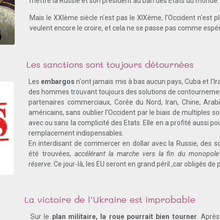
mettre la Russie et son président au ban des Etats du monde.
Mais le XXIème siècle n'est pas le XIXème, l'Occident n'est 
veulent encore le croire, et cela ne se passe pas comme espé
Les sanctions sont toujours détournées
Les
embargos
n'ont jamais mis à bas aucun pays, Cuba et l'Ir
des hommes trouvant toujours des solutions de contournement 
partenaires commerciaux, Corée du Nord, Iran, Chine, Arab
américains, sans oublier l'Occident par le biais de multiples soc
avec ou sans la complicité des Etats. Elle en a profité aussi 
remplacement indispensables.
En interdisant de commercer en dollar avec la Russie, des 
été trouvées,
accélérant la marche vers la fin du monopo
réserve
. Ce jour-là, les EU seront en grand péril ,car obligés de
La victoire de l'Ukraine est improbable
Sur le
plan militaire, la roue pourrait bien tourner
. Après