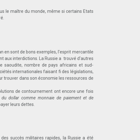
plus le maître du monde, même si certains Etats
ré.
an en sont de bons exemples, l'esprit mercantile
aux interdictions. La Russie a trouvé d'autres
ie saoudite, nombre de pays africains et sud-
iétés internationales faisant fi des législations,
pour trouver dans son économie les ressources de
solutions de contournement ont encore une fois
le du dollar comme monnaie de paiement et de
 payer leurs dettes.
 des succès militaires rapides, la Russie a été