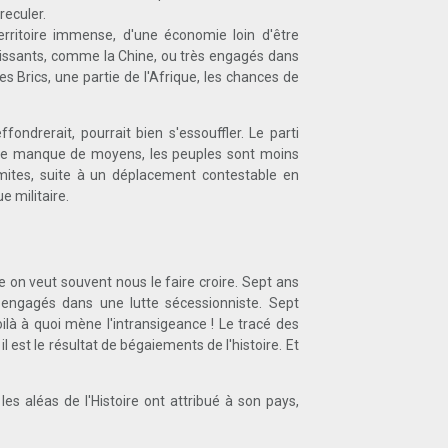
reculer.
territoire immense, d'une économie loin d'être
puissants, comme la Chine, ou très engagés dans
es Brics, une partie de l'Afrique, les chances de
fondrerait, pourrait bien s'essouffler. Le parti
enne manque de moyens, les peuples sont moins
limites, suite à un déplacement contestable en
e militaire.
 on veut souvent nous le faire croire. Sept ans
engagés dans une lutte sécessionniste. Sept
oilà à quoi mène l'intransigeance ! Le tracé des
l est le résultat de bégaiements de l'histoire. Et
es aléas de l'Histoire ont attribué à son pays,