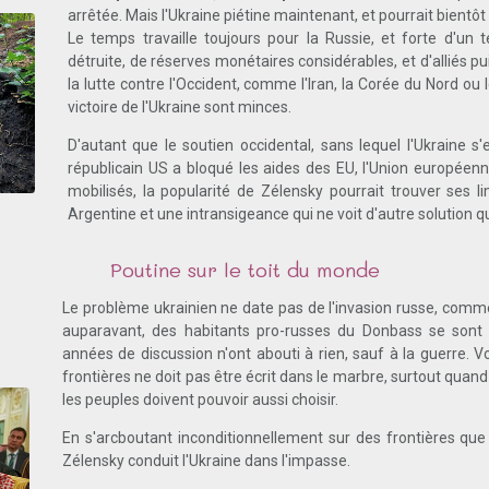
arrêtée. Mais l'Ukraine piétine maintenant, et pourrait bientôt 
Le temps travaille toujours pour la Russie, et forte d'un 
détruite, de réserves monétaires considérables, et d'alliés 
la lutte contre l'Occident, comme l'Iran, la Corée du Nord ou l
victoire de l'Ukraine sont minces.
D'autant que le soutien occidental, sans lequel l'Ukraine s'ef
républicain US a bloqué les aides des EU, l'Union europé
mobilisés, la popularité de Zélensky pourrait trouver ses 
Argentine et une intransigeance qui ne voit d'autre solution qu
Poutine sur le toit du monde
Le problème ukrainien ne date pas de l'invasion russe, comme
auparavant, des habitants pro-russes du Donbass se sont 
années de discussion n'ont abouti à rien, sauf à la guerre. V
frontières ne doit pas être écrit dans le marbre, surtout quand i
les peuples doivent pouvoir aussi choisir.
En s'arcboutant inconditionnellement sur des frontières que l
Zélensky conduit l'Ukraine dans l'impasse.