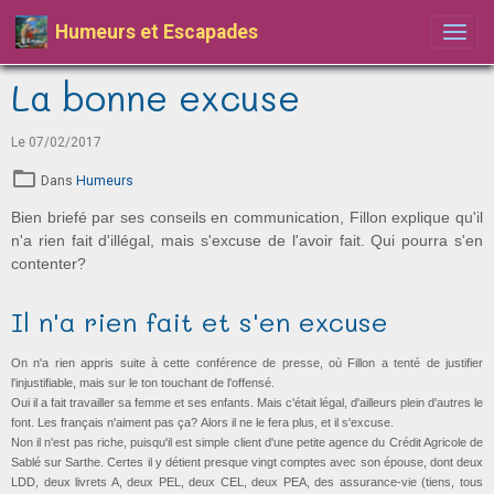
Humeurs et Escapades
La bonne excuse
Le 07/02/2017
Dans
Humeurs
Bien briefé par ses conseils en communication, Fillon explique qu'il
n'a rien fait d'illégal, mais s'excuse de l'avoir fait. Qui pourra s'en
contenter?
Il n'a rien fait et s'en excuse
On n'a rien appris suite à cette conférence de presse, où Fillon a tenté de justifier
l'injustifiable, mais sur le ton touchant de l'offensé.
Oui il a fait travailler sa femme et ses enfants. Mais c'était légal, d'ailleurs plein d'autres le
font. Les français n'aiment pas ça? Alors il ne le fera plus, et il s'excuse.
Non il n'est pas riche, puisqu'il est simple client d'une petite agence du Crédit Agricole de
Sablé sur Sarthe. Certes il y détient presque vingt comptes avec son épouse, dont deux
LDD, deux livrets A, deux PEL, deux CEL, deux PEA, des assurance-vie (tiens, tous