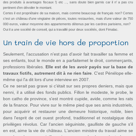
des produits à avantages fiscaux !) etc ..., sans doute bien garnis car il n' a pas cru
pertinent d'en dévoiler le montant.
Certes il est propriétaire de sa maison, mais comme beaucoup de français non? Certes
c'est un château d'une vingtaine de pièces, toutes restaurées, mais d'une valeur de 750
000 euros, valeur moyenne des appartements détenus par les cardres parisiens, non?
Oui il a une société de conseil, qui a travaillé pour deux sociétés, dont Fimalac.
Un train de vie hors de proportion
Seulement, l'accusation n'est pas d'avoir fait travailler sa femme et
ses enfants, tout le monde en a parfaitemet le droit, commerçants,
professions libérales.
Elle est de les avoir payés sur la base de
travaux fictifs, autrement dit à ne rien faire
. C'est Pénélope elle-
même qui l'a dit lors d'une interview en 2007.
Ce ne serait pas grave si c'était sur ses propres deniers, mais que
nenni, il a utilisé des fonds publics. Fillon le modeste, le probe, le
bon catho de province, s'est montré cupide, avide, comme les rats
de la finance. Pour vivre sur le même pied que ses amis industriels,
pour acquérir et restaurer une demeure historique, noble, bien
dans l'esprit de cet ouest profond, traditionnel et nostalgique des
privilèges révolus. Car l'ancien séguiniste, gaulliste de gauche s'il
en est, aime la vie de château. L'ancien ministre du travail aime se