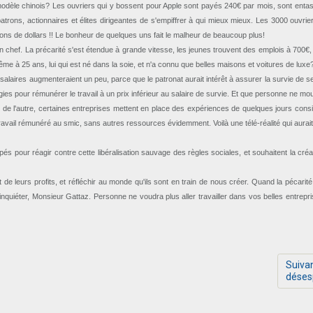
 modèle chinois? Les ouvriers qui y bossent pour Apple sont payés 240€ par mois, sont entass
trons, actionnaires et élites dirigeantes de s'empiffrer à qui mieux mieux. Les 3000 ouvrie
ions de dollars !! Le bonheur de quelques uns fait le malheur de beaucoup plus!
n en chef. La précarité s'est étendue à grande vitesse, les jeunes trouvent des emplois à 700€
e à 25 ans, lui qui est né dans la soie, et n'a connu que belles maisons et voitures de lux
s salaires augmenteraient un peu, parce que le patronat aurait intérêt à assurer la survie d
es pour rémunérer le travail à un prix inférieur au salaire de survie. Et que personne ne mouf
 de l'autre, certaines entreprises mettent en place des expériences de quelques jours consis
vail rémunéré au smic, sans autres ressources évidemment. Voilà une télé-réalité qui aurait d
és pour réagir contre cette libéralisation sauvage des règles sociales, et souhaitent la créat
t de leurs profits, et réfléchir au monde qu'ils sont en train de nous créer. Quand la pécari
inquiéter, Monsieur Gattaz. Personne ne voudra plus aller travailler dans vos belles entrepri
Suivan
déses