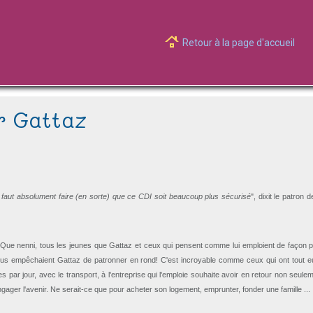
Retour à la page d'accueil
r Gattaz
. Il faut absolument faire (en sorte) que ce CDI soit beaucoup plus sécurisé
", dixit le patron 
Que nenni, tous les jeunes que Gattaz et ceux qui pensent comme lui emploient de façon p
lus empêchaient Gattaz de patronner en rond! C'est incroyable comme ceux qui ont tout eu
ar jour, avec le transport, à l'entreprise qui l'emploie souhaite avoir en retour non seule
'engager l'avenir. Ne serait-ce que pour acheter son logement, emprunter, fonder une famille ...