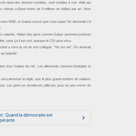
és dans des dortoirs sordides, sont virables à vue. Voilà qui
rs chinois coûtent moins de 9 millions de dollars par an. Vous
, voire 500€, et Gattaz trouve que c'est super! Se demande-t-il
e?
e ses salariés. Hélas! des gens comme Gattaz prennent prétexte
te, sans ça il est viré, puisque le CDI aura vécu.
tant a vivre la vie de son collègue. "Vis ma vie". On aimerait
e l'intérêt!
ion d'un "salaire de vie". Les allemands viennent d'adopter le
té sera devenue la règle, que le plus grand nombre de salaires
ses. Les gens se révolteront, pilleront, pour ne pas crever de
t : Quand la démocratie est
pérante