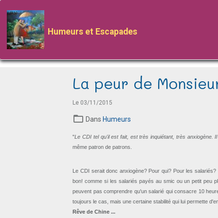
Humeurs et Escapades
La peur de Monsieu
Le 03/11/2015
Dans
Humeurs
"
Le CDI tel qu'il est fait, est très inquiétant, très anxiogène
même patron de patrons.
Le CDI serait donc anxiogène? Pour qui? Pour les salariés? 
bon! comme si les salariés payés au smic ou un petit peu p
peuvent pas comprendre qu'un salarié qui consacre 10 heures p
toujours le cas, mais une certaine stabilité qui lui permette d
Rêve de Chine ...