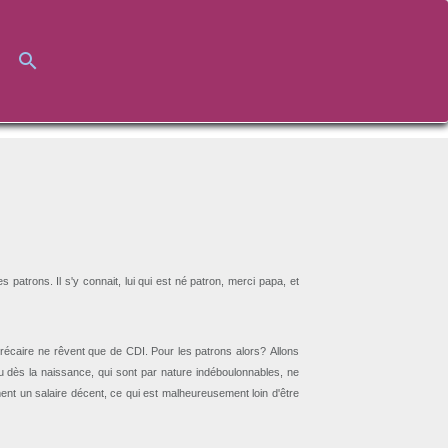
des patrons. Il s'y connait, lui qui est né patron, merci papa, et
récaire ne rêvent que de CDI. Pour les patrons alors? Allons
 dès la naissance, qui sont par nature indéboulonnables, ne
ment un salaire décent, ce qui est malheureusement loin d'être