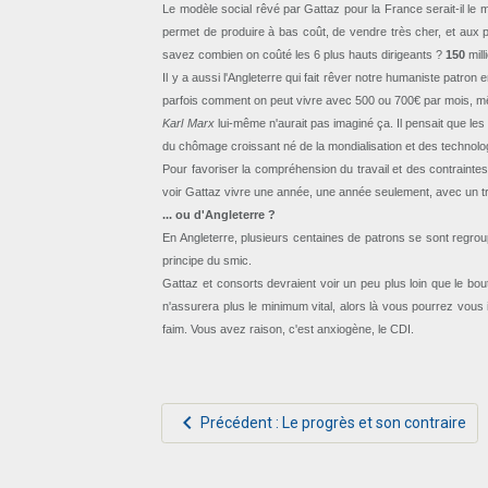
Le modèle social rêvé par Gattaz pour la France serait-il le
permet de produire à bas coût, de vendre très cher, et aux pa
savez combien on coûté les 6 plus hauts dirigeants ?
150
mill
Il y a aussi l'Angleterre qui fait rêver notre humaniste patro
parfois comment on peut vivre avec 500 ou 700€ par mois, mêm
Karl Marx
lui-même n'aurait pas imaginé ça. Il pensait que le
du chômage croissant né de la mondialisation et des technologi
Pour favoriser la compréhension du travail et des contraintes
voir Gattaz vivre une année, une année seulement, avec un tra
... ou d'Angleterre ?
En Angleterre, plusieurs centaines de patrons se sont regroup
principe du smic.
Gattaz et consorts devraient voir un peu plus loin que le bou
n'assurera plus le minimum vital, alors là vous pourrez vous 
faim. Vous avez raison, c'est anxiogène, le CDI.
Précédent : Le progrès et son contraire