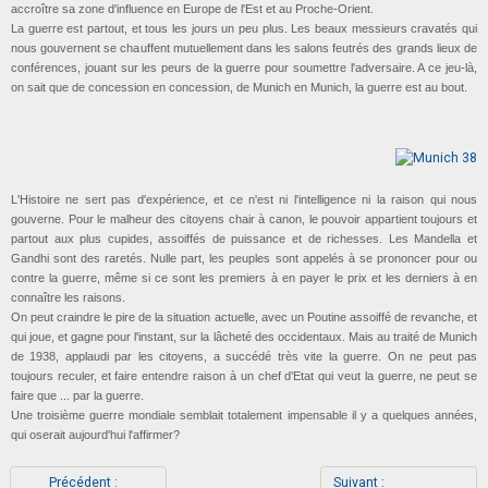
accroître sa zone d'influence en Europe de l'Est et au Proche-Orient.
La guerre est partout, et tous les jours un peu plus. Les beaux messieurs cravatés qui
nous gouvernent se chauffent mutuellement dans les salons feutrés des grands lieux de
conférences, jouant sur les peurs de la guerre pour soumettre l'adversaire. A ce jeu-là,
on sait que de concession en concession, de Munich en Munich, la guerre est au bout.
L'Histoire ne sert pas d'expérience, et ce n'est ni l'intelligence ni la raison qui nous
gouverne. Pour le malheur des citoyens chair à canon, le pouvoir appartient toujours et
partout aux plus cupides, assoiffés de puissance et de richesses. Les Mandella et
Gandhi sont des raretés. Nulle part, les peuples sont appelés à se prononcer pour ou
contre la guerre, même si ce sont les premiers à en payer le prix et les derniers à en
connaître les raisons.
On peut craindre le pire de la situation actuelle, avec un Poutine assoiffé de revanche, et
qui joue, et gagne pour l'instant, sur la lâcheté des occidentaux. Mais au traité de Munich
de 1938, applaudi par les citoyens, a succédé très vite la guerre. On ne peut pas
toujours reculer, et faire entendre raison à un chef d'Etat qui veut la guerre, ne peut se
faire que ... par la guerre.
Une troisième guerre mondiale semblait totalement impensable il y a quelques années,
qui oserait aujourd'hui l'affirmer?
Précédent :
Suivant :