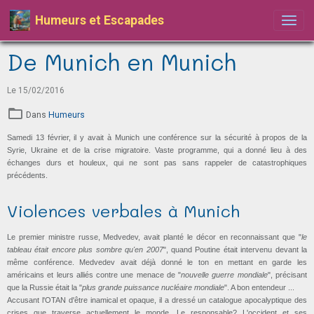
Humeurs et Escapades
De Munich en Munich
Le 15/02/2016
Dans
Humeurs
Samedi 13 février, il y avait à Munich une conférence sur la sécurité à propos de la
Syrie, Ukraine et de la crise migratoire. Vaste programme, qui a donné lieu à des
échanges durs et houleux, qui ne sont pas sans rappeler de catastrophiques
précédents.
Violences verbales à Munich
Le premier ministre russe, Medvedev, avait planté le décor en reconnaissant que "
le
tableau était encore plus sombre qu'en 2007
", quand Poutine était intervenu devant la
même conférence. Medvedev avait déjà donné le ton en mettant en garde les
américains et leurs alliés contre une menace de "
nouvelle guerre mondiale
", précisant
que la Russie était la "
plus grande puissance nucléaire mondiale
". A bon entendeur ...
Accusant l'OTAN d'être inamical et opaque, il a dressé un catalogue apocalyptique des
crises que traverse actuellement le monde. Le responsable? L'occident et ses