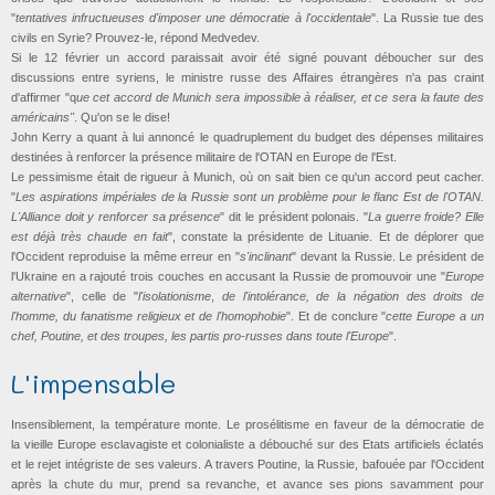
"
tentatives infructueuses d'imposer une démocratie à l'occidentale
". La Russie tue des
civils en Syrie? Prouvez-le, répond Medvedev.
Si le 12 février un accord paraissait avoir été signé pouvant déboucher sur des
discussions entre syriens, le ministre russe des Affaires étrangères n'a pas craint
d'affirmer "q
ue cet accord de Munich sera impossible à réaliser, et ce sera la faute des
américains"
. Qu'on se le dise!
John Kerry a quant à lui annoncé le quadruplement du budget des dépenses militaires
destinées à renforcer la présence militaire de l'OTAN en Europe de l'Est.
Le pessimisme était de rigueur à Munich, où on sait bien ce qu'un accord peut cacher.
"
Les aspirations impériales de la Russie sont un problème pour le flanc Est de l'OTAN.
L'Alliance doit y renforcer sa présence
" dit le président polonais. "
La guerre froide? Elle
est déjà très chaude en fait
", constate la présidente de Lituanie. Et de déplorer que
l'Occident reproduise la même erreur en "
s'inclinant
" devant la Russie. Le président de
l'Ukraine en a rajouté trois couches en accusant la Russie de promouvoir une "
Europe
alternative
", celle de "
l'isolationisme
,
de l'intolérance, de la négation des droits de
l'homme, du fanatisme religieux et de l'homophobie
". Et de conclure "
cette Europe a un
chef, Poutine, et des troupes, les partis pro-russes dans toute l'Europe
".
L'impensable
Insensiblement, la température monte. Le prosélitisme en faveur de la démocratie de
la vieille Europe esclavagiste et colonialiste a débouché sur des Etats artificiels éclatés
et le rejet intégriste de ses valeurs. A travers Poutine, la Russie, bafouée par l'Occident
après la chute du mur, prend sa revanche, et avance ses pions savamment pour