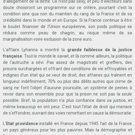
d'allègement de la dette. Ce n'est pas sexy, et peu d'électeurs sans
doute choisiront un programme sur ce critère, pourtant c'est la
condition sine qua non du maintien du rang de la France et de sa
crédibilité dans le monde et en Europe. Si la France continue à être
le boulet financier de l'Union européenne, son poids politique se
réduira comme peau de chagrin, au risque même de sa
marginalisation voire exclusion de la zone euro..
L'affaire Lyhanna a montré la
grande faiblesse de la justice
française
. Tout le monde le savait, et là comme ailleurs, la politique
de l'autruche a sévi. Pas assez de magistrats et greffiers, des
prisons surchargées et offrant des conditions de vie effroyables et
indignes d'un état qui se veut de droit, des affaires qui traînent en
longueur indéfiniment, 70% ou plus des délits autres que crime de
sang ne font l'objet d'aucune poursuite, un système de peines à
revoir dans son ensemble pour que la prison ne soit pas la seule
possible. Bref, la population n'a plus confiance dans sa justice, et
même beaucoup en ont peur. C'est tout l'état de droit qui menace
de s'effondrer, ouvrant des voies remettant en cause la démocratie
.
L'
Etat providence
installé en France depuis 1945 fait de la France
un pays généreux pour les plus pauvres. Mais la démographie et