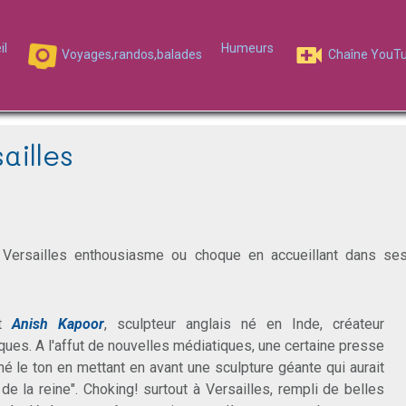
il
Humeurs
Voyages,randos,balades
Chaîne YouT
ailles
Versailles enthousiasme ou choque en accueillant dans ses
st
Anish Kapoor
, sculpteur anglais né en Inde, créateur
ues. A l'affut de nouvelles médiatiques, une certaine presse
né le ton en mettant en avant une sculpture géante qui aurait
de la reine". Choking! surtout à Versailles, rempli de belles