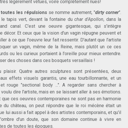
très légèrement vêtues, voire complètement nues!
 toutes les répulsions
se nomme autrement, "
dirty corner
".
 le tapis vert, devant la fontaine du
char d'Apollon
, dans la
and canal. C'est une oeuvre gigantesque, qui s'intègre
e décor. Et ceux que la vision d'un vagin répugne peuvent et
ler à ce que l'oeuvre leur fait ressentir. D'autant que l'artiste
voquer un vagin, même de la Reine, mais plutôt un ce ces
rds ou les curieux portaient à l'oreille pour mieux entendre.
asser des choses dans ces bosquets versaillais !
u plaisir. Quatre autres sculptures sont présentées, deux
ux effets visuels garantis, une eau tourbillonnante, et un
t rouge "sectional body ...". A regarder sans chercher à
oulu dire l'artiste, mais en se laissant aller à ses émotions.
nt que ces oeuvres contemporaines ne sont pas en harmonie
e du château, on peut répondre que le roi mécène était un
ue lui aussi a fait appel à des artistes contemporains, et qu'il
 l'ombre d'un doute, que son domaine continue à vivre en
istes de toutes les époques.