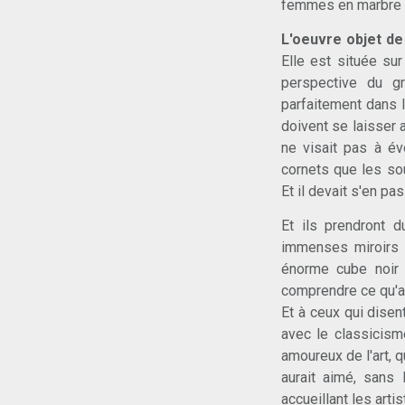
femmes en marbre 
L'oeuvre objet de
Elle est située sur
perspective du gr
parfaitement dans l
doivent se laisser al
ne visait pas à é
cornets que les sou
Et il devait s'en p
Et ils prendront d
immenses miroirs a
énorme cube noir e
comprendre ce qu'a v
Et à ceux qui dise
avec le classicism
amoureux de l'art, q
aurait aimé, sans
accueillant les art