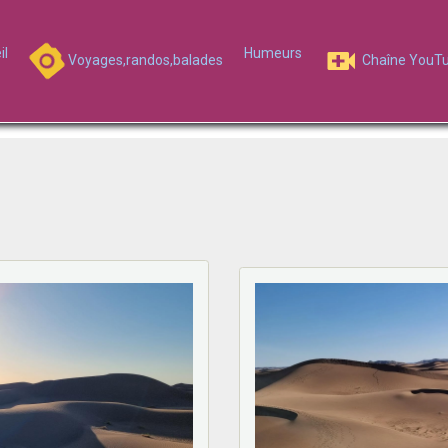
il
Humeurs
Voyages,randos,balades
Chaîne YouT