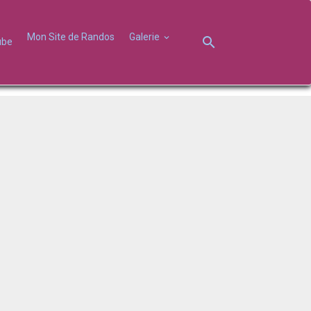
Mon Site de Randos
Galerie
ube