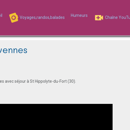
il
Humeurs
Voyages,randos,balades
Chaîne YouT
vennes
es avec séjour à St Hippolyte-du-Fort (30).