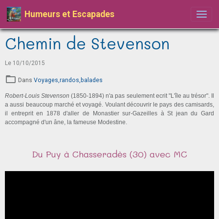
Humeurs et Escapades
Chemin de Stevenson
Le 10/10/2015
Dans
Voyages,randos,balades
Robert-Louis Stevenson
(1850-1894) n'a pas seulement ecrit "L'île au trésor". Il
a aussi beaucoup marché et voyagé. Voulant découvrir le pays des camisards,
il entreprit en 1878 d'aller de Monastier sur-Gazeilles à St jean du Gard
accompagné d'un âne, la fameuse Modestine.
Du Puy à Chasseradès (30) avec MC