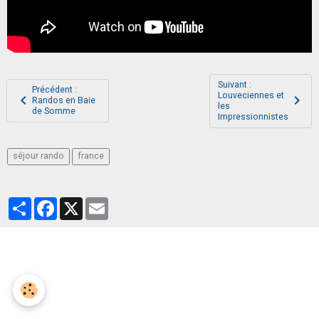
Suivant :
Précédent :
Louveciennes et
Randos en Baie
les
de Somme
Impressionnistes
séjour rando
france
Partager
Facebook
X
Email