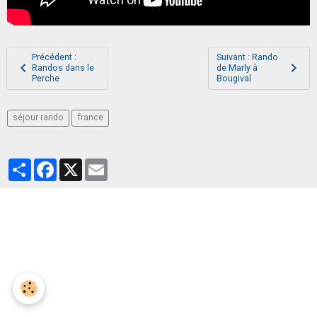
Précédent :
Suivant : Rando
Randos dans le
de Marly à
Perche
Bougival
séjour rando
france
Partager
Facebook
X
Email