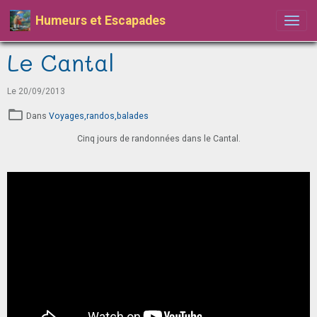
Humeurs et Escapades
Le Cantal
Le 20/09/2013
Dans
Voyages,randos,balades
Cinq jours de randonnées dans le Cantal.