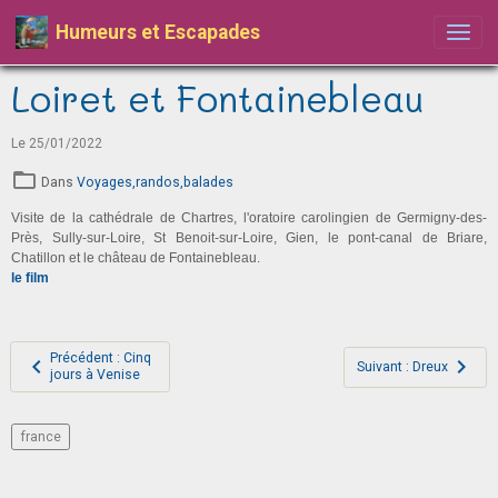
Humeurs et Escapades
Loiret et Fontainebleau
Le 25/01/2022
Dans
Voyages,randos,balades
Visite de la cathédrale de Chartres, l'oratoire carolingien de Germigny-des-
Près, Sully-sur-Loire, St Benoit-sur-Loire, Gien, le pont-canal de Briare,
Chatillon et le château de Fontainebleau.
le film
Précédent : Cinq
Suivant : Dreux
jours à Venise
france