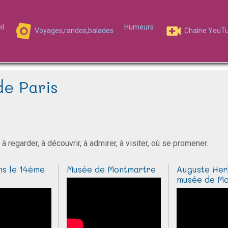
il
Humeurs
Voyages,randos,balades
Chaîne YouT
de Paris
, à regarder, à découvrir, à admirer, à visiter, où se promener.
ns le 14ème
Musée de Montmartre
Auguste Her
musée de Mo