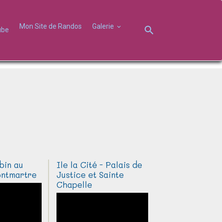
Mon Site de Randos
Galerie
ube
bin au
Ile la Cité - Palais de
ntmartre
Justice et Sainte
Chapelle