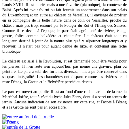
Louis XVIII. Il est marié, mais a une favorite (platonique), la comtesse de
Balbi. Après lui avoir fourni ou fait fournir un appartement dans son palais
du Luxembourg et un autre au château de Versailles, il envisage de profiter
en sa compagnie de la belle nature dans ce coin de Versailles, proche du
château mais pas trop, entouré par le Potager du Roi et l'Etang des Suisses.
Comme il se devait à l'époque, le parc était agrémenté de rivière, étang,
grotte, folies comme belvédère et chaumière. Le château était tout en
longueur, destiné à jouir de la nature plus qu'à y séjourner longtemps et y
recevoir. Il n'était pas pour autant dénué de luxe, et contenait une riche
bibliotèque.
Le château est saisi à la Révolution, et est démantelé pour être vendu pour
les pierres. Il n'en reste rien aujourd'hui, pas même une gravure, plan ou
peinture. Le parc a subi des fortunes diverses, mais a pu être conservé dans
sa quasi intégralité. Les chaumières ont disparu comme les rivières, et il
reste l'étang, la Grotte et le Belvédère perché au-dessus.
Le parc est ouvert au public, il est au fond d'une ruelle partant de la rue du
Maréchal Joffre, tout à côté du lycée Jules Ferry, dont il a servi un temps de
jardin. Aucune indication de son existence sur cette rue, et l'accès à l'étang
et à la Grotte ne sont pas en accès libre.