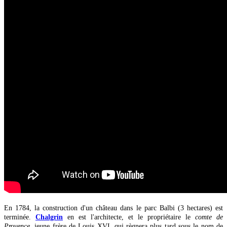
En 1784, la construction d'un château dans le parc Balbi (3 hectares) est
terminée.
Chalgrin
en est l'architecte, et le propriétaire le
comte de
Provence
, jeune frère de Louis XVI, qui règnera plus tard sous le nom de