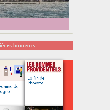
ières humeurs
La fin de
l'homme
ramme de
providentiel
agne