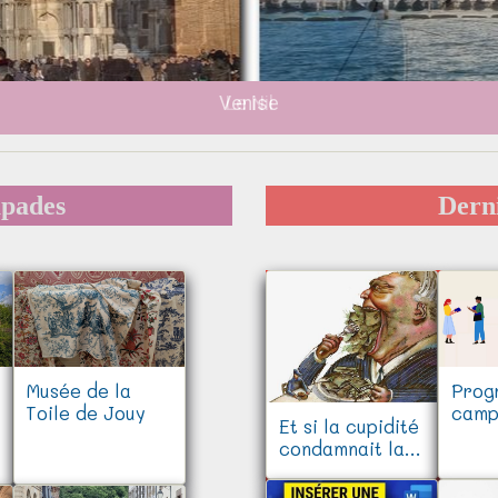
Venise
apades
Dern
Musée de la
Prog
Toile de Jouy
camp
Et si la cupidité
condamnait la
mondialisation?