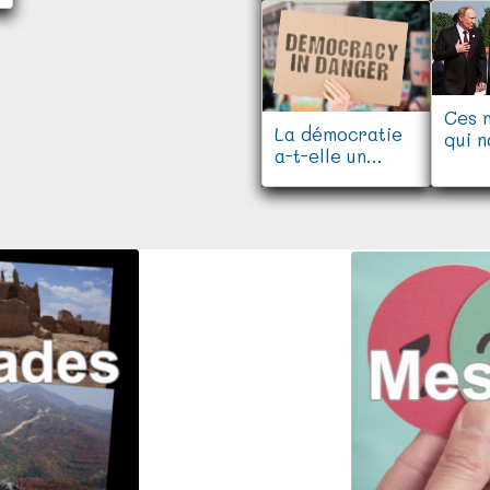
Ces 
La démocratie
qui n
a-t-elle un
gouv
avenir ?