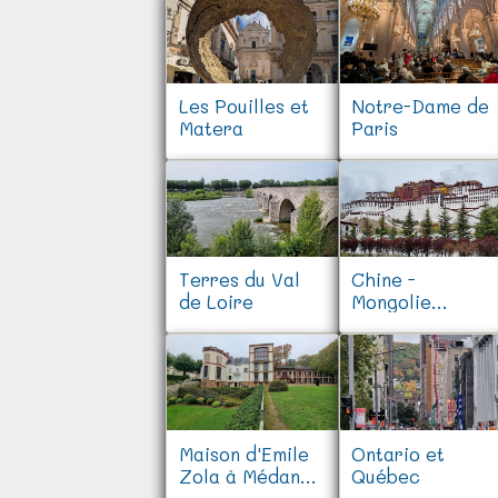
Les Pouilles et
Notre-Dame de
Matera
Paris
Terres du Val
Chine -
de Loire
Mongolie
intérieure et
Tibet
Maison d'Emile
Ontario et
Zola à Médan
Québec
(78)