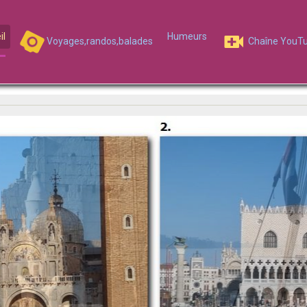
il
Humeurs
Voyages,randos,balades
Chaîne YouT