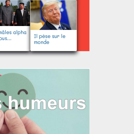
mâles alpha
Il pèse sur le
ous
monde
ernent