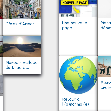
Une nouvelle
Mena
Côtes d'Armor
page
démo
Maroc - Valléee
du Draa et
casbah
Peut
croir
prog
Retour à
l'(a)normal(e)