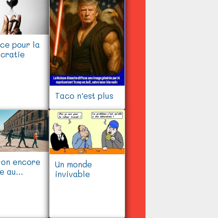
ce pour la
cratie
Taco n'est plus
-on encore
Un monde
e au
invivable
rès ?