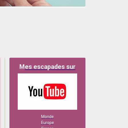
M
es escapades sur
Monde
Europe